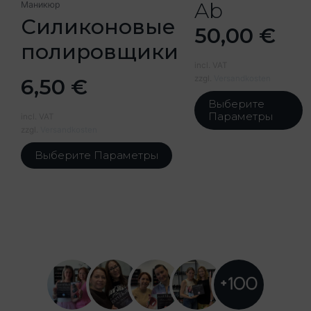
Ab
Маникюр
товара.
т
Силиконовые
50,00
€
полировщики
incl. VAT
zzgl.
Versandkosten
6,50
€
Выберите
Параметры
incl. VAT
zzgl.
Versandkosten
Выберите Параметры