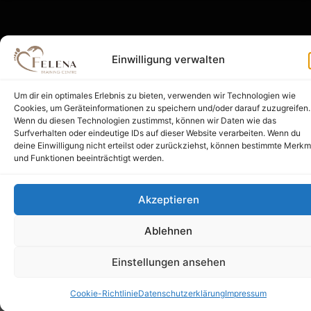
m
Einwilligung verwalten
Impressum
AGB
Datenschutz
Widerrufsbelehrung
Zahlungsarten
Um dir ein optimales Erlebnis zu bieten, verwenden wir Technologien wie
Cookies, um Geräteinformationen zu speichern und/oder darauf zuzugreifen.
Wenn du diesen Technologien zustimmst, können wir Daten wie das
Surfverhalten oder eindeutige IDs auf dieser Website verarbeiten. Wenn du
deine Einwilligung nicht erteilst oder zurückziehst, können bestimmte Merkm
und Funktionen beeinträchtigt werden.
Akzeptieren
Ablehnen
Einstellungen ansehen
Cookie-Richtlinie
Datenschutzerklärung
Impressum