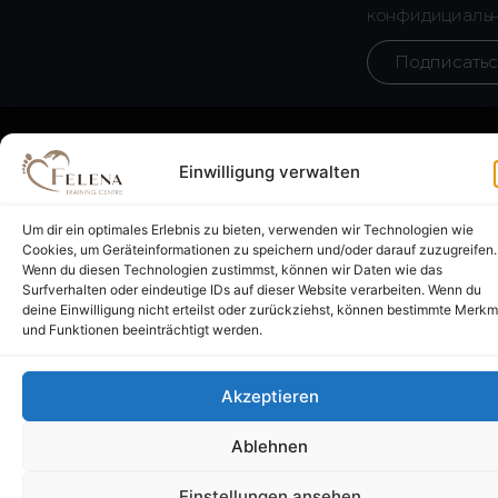
t
e
t
конфидициаль
a
g
u
g
r
b
Подписать
r
a
e
a
m
m
Einwilligung verwalten
Um dir ein optimales Erlebnis zu bieten, verwenden wir Technologien wie
Impressum
AGB
Datenschutz
Widerrufsbelehrung
Zahlungsarten
Cookies, um Geräteinformationen zu speichern und/oder darauf zuzugreifen.
Wenn du diesen Technologien zustimmst, können wir Daten wie das
Surfverhalten oder eindeutige IDs auf dieser Website verarbeiten. Wenn du
deine Einwilligung nicht erteilst oder zurückziehst, können bestimmte Merkm
und Funktionen beeinträchtigt werden.
Akzeptieren
Ablehnen
Einstellungen ansehen