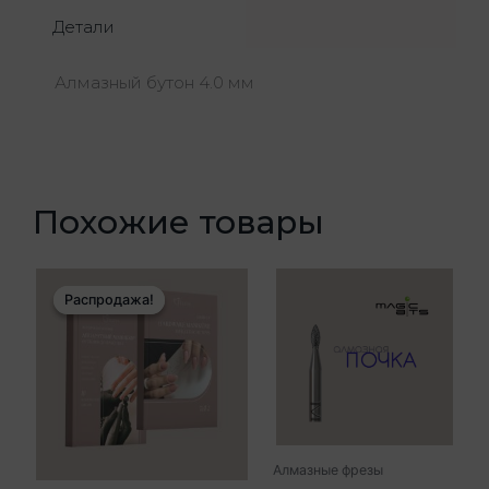
Детали
Алмазный бутон 4.0 мм
Похожие товары
Этот
Это
Распродажа!
Распродажа!
товар
тов
имеет
име
несколько
нес
вариаций.
вар
Опции
Опц
можно
мож
выбрать
выб
Алмазные фрезы
на
на