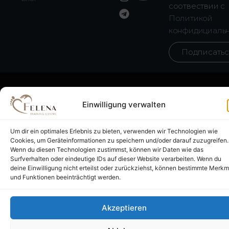
n
e
o
соотвествии с
s
l
u
Политикой
t
e
t
конфидициаль
a
g
u
g
r
b
Подписать
r
a
e
a
m
m
Einwilligung verwalten
Um dir ein optimales Erlebnis zu bieten, verwenden wir Technologien wie
Impressum
AGB
Datenschutz
Widerrufsbelehrung
Zahlungsarten
Cookies, um Geräteinformationen zu speichern und/oder darauf zuzugreifen.
Wenn du diesen Technologien zustimmst, können wir Daten wie das
Surfverhalten oder eindeutige IDs auf dieser Website verarbeiten. Wenn du
deine Einwilligung nicht erteilst oder zurückziehst, können bestimmte Merkm
und Funktionen beeinträchtigt werden.
Akzeptieren